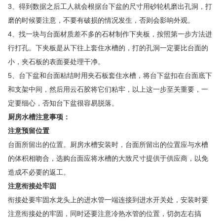
3、得到数据之后工人就会根据台下盆的尺寸用砂轮机磨出孔洞，打
磨的时候要注意，不要有破损的情况发生，否则会影响外观。
4、找一块与台面材质差不多的石材制作下夹板，按照第一步方法进
行打孔。下夹板是从下往上套住水槽的，打的孔洞一定要比台面的
小，夹石板的表面要处理干净。
5、台下盆和台面粘结时用夹石板套住水槽，将台下盆扣在台面底下
和支架中间，然后用云石胶将它们粘牢，以上这一步至关重要，一
定要细心，否知台下盆很容易脱落。
厨房水槽注意事项：
注意预留位置
台面所留出的位置。厨房水槽安装时，台面所留出的位置应与水槽
的体积相吻合，选购台面应将水槽的大致尺寸提供于供应商，以免
造成不必要的返工。
注意衔接处牢固
衔接处要牢固水龙头上的进水管一端连接到进水开关处，安装时要
注意衔接处的牢固，同时还要注意冷热水管的位置，切勿左右搞