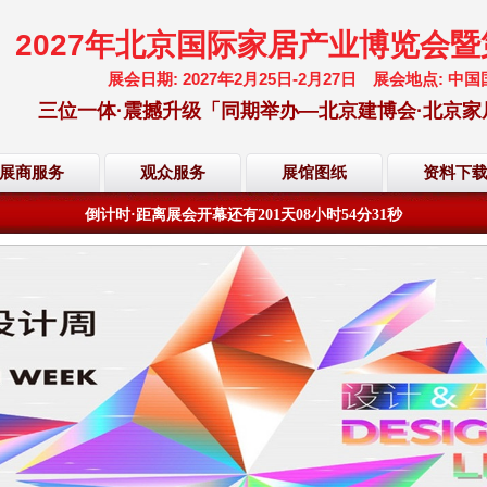
2027年北京国际家居产业博览会
展会日期: 2027年2月25日-2月27日 展会地点:
三位一体·震撼升级「同期举办—北京建博会·北京家
欢迎访问·2027年北京国际家居产业博览会·大会网站
展商服务
观众服务
展馆图纸
资料下
倒计时·距离展会开幕还有
201
天
08
小时
54
分
29
秒
欢迎访问·2027年北京国际家居产业博览会·大会网站
倒计时·距离展会开幕还有
201
天
08
小时
54
分
29
秒